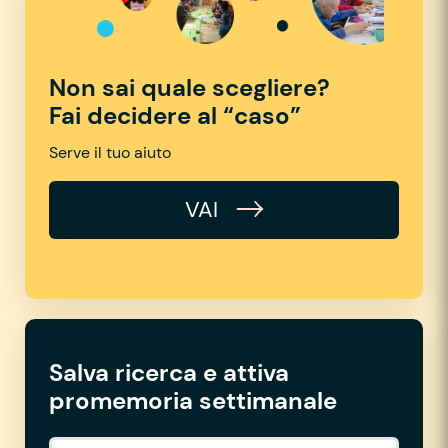
Non sai quale scegliere?
Fai decidere al “caso”
Serve il tuo aiuto
VAI
Salva ricerca e attiva
promemoria settimanale