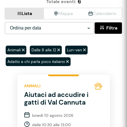
6
Totale eventi:
Lista
Mappa
Calendario
Filtra
Animali
Dalle 8 alle 12
Lun-ven
Adatto a chi parla poco italiano
ANIMALI
Aiutaci ad accudire i
gatti di Val Cannuta
lunedì 10 agosto 2026
dalle 10:30 alle 13:00