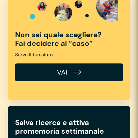
Non sai quale scegliere?
Fai decidere al “caso”
Serve il tuo aiuto
VAI
Salva ricerca e attiva
promemoria settimanale