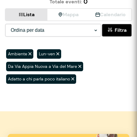
0
Totale eventi:
Lista
Mappa
Calendario
Filtra
Ambiente
Lun-ven
Da Via Appia Nuova a Via del Mare
Adatto a chi parla poco italiano