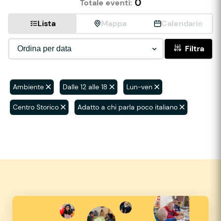
0
Totale eventi:
Lista
Mappa
Calendario
Filtra
Ambiente
Dalle 12 alle 18
Lun-ven
Centro Storico
Adatto a chi parla poco italiano