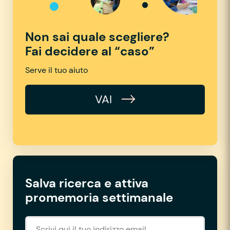
Non sai quale scegliere?
Fai decidere al “caso”
Serve il tuo aiuto
VAI
Salva ricerca e attiva
promemoria settimanale