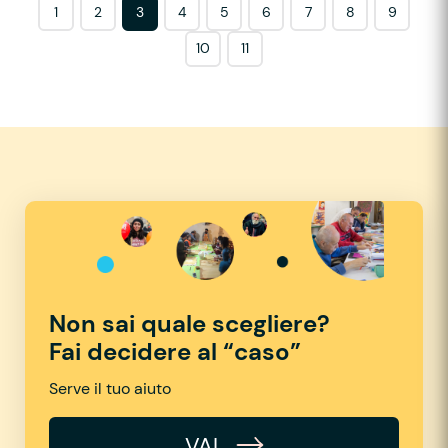
1
2
3
4
5
6
7
8
9
10
11
Non sai quale scegliere?
Fai decidere al “caso”
Serve il tuo aiuto
VAI