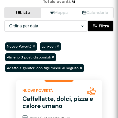
6
Totale eventi:
Lista
Mappa
Calendario
Filtra
Nuove Povertà
Lun-ven
Almeno 3 posti disponibili
Adatto a genitori con figli minori al seguito
NUOVE POVERTÀ
Caffellatte, dolci, pizza e
calore umano
giovedì 13 agosto 2026