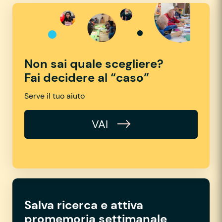
Non sai quale scegliere?
Fai decidere al “caso”
Serve il tuo aiuto
VAI
Salva ricerca e attiva
promemoria settimanale