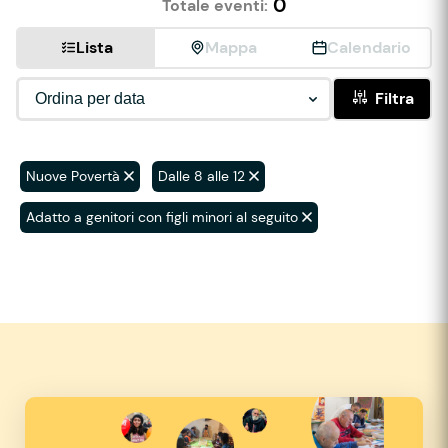
0
Totale eventi:
Lista
Mappa
Calendario
Filtra
Nuove Povertà
Dalle 8 alle 12
Adatto a genitori con figli minori al seguito