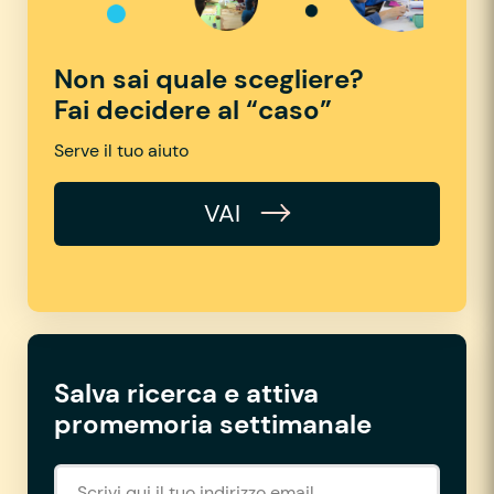
Non sai quale scegliere?
Fai decidere al “caso”
Serve il tuo aiuto
VAI
Salva ricerca e attiva
promemoria settimanale