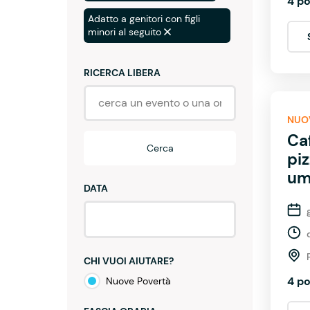
4 po
Adatto a genitori con figli
minori al seguito
RICERCA LIBERA
NUO
Caf
Cerca
piz
um
DATA
CHI VUOI AIUTARE?
4 po
Nuove Povertà