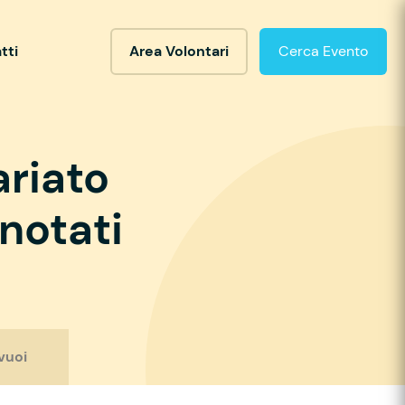
tti
Area Volontari
Cerca Evento
ariato
notati
vuoi