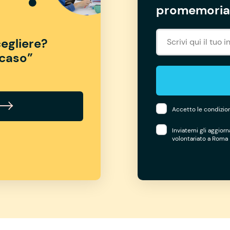
promemoria 
egliere?
“caso”
Accetto le condizion
Inviatemi gli aggior
volontariato a Roma