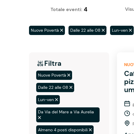
4
Visu
Totale eventi:
Nuove Povertà
Dalle 22 alle 08
Lun-ven
Filtra
NUO
Caf
Nuove Povertà
piz
Dalle 22 alle 08
um
Lun-ven
Da Via del Mare a Via Aurelia
Almeno 4 posti disponibili