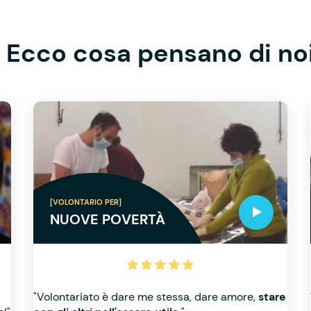
Ecco cosa pensano di no
[VOLONTARIO PER]
NUOVE POVERTÀ
"Volontariato è dare me stessa, dare amore,
stare