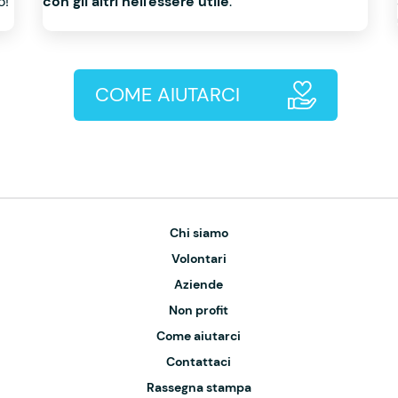
o!"
con gli altri nell'essere utile
."
COME AIUTARCI
Chi siamo
Volontari
Aziende
Non profit
Come aiutarci
Contattaci
Rassegna stampa