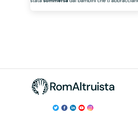
stata
sommersa
dai bambini che ti abbraccian