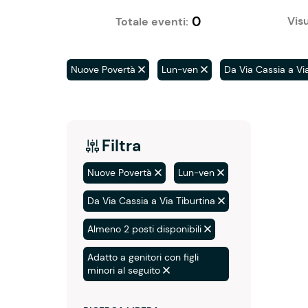
0
Visu
Totale eventi:
Nuove Povertà
Lun-ven
Da Via Cassia a Via
Filtra
Nuove Povertà
Lun-ven
Da Via Cassia a Via Tiburtina
Almeno 2 posti disponibili
Adatto a genitori con figli
minori al seguito