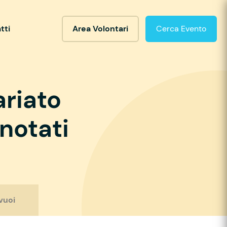
tti
Area Volontari
Cerca Evento
ariato
notati
vuoi