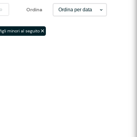
o
Ordina
igli minori al seguito