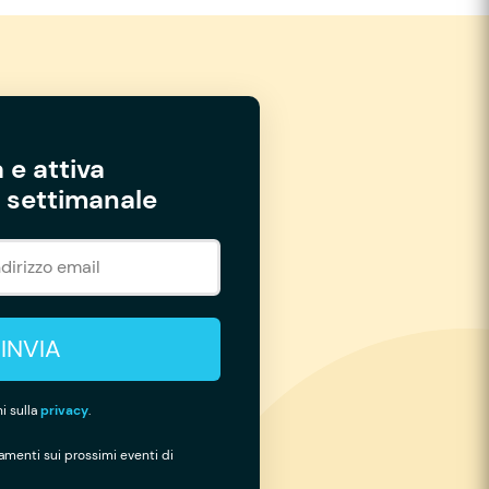
 e attiva
settimanale
INVIA
i sulla
privacy
.
namenti sui prossimi eventi di