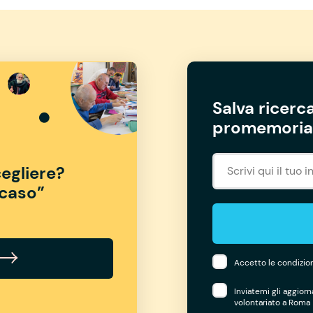
Salva ricerca
promemoria 
egliere?
“caso”
Accetto le condizion
Inviatemi gli aggior
volontariato a Roma