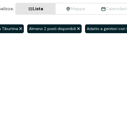
alizza:
Lista
Mappa
Calendari
 Tiburtina
Almeno 2 posti disponibili
Adatto a genitori con f