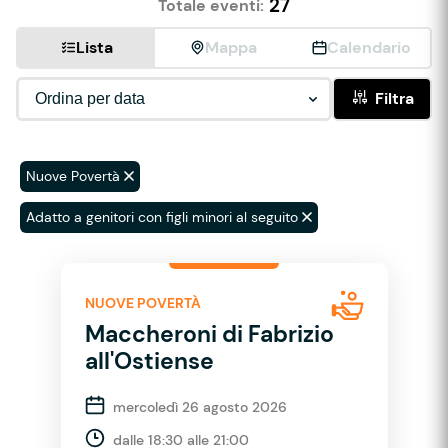
27
Totale eventi:
Lista
Mappa
Calendario
Filtra
Nuove Povertà
Adatto a genitori con figli minori al seguito
NUOVE POVERTÀ
Maccheroni di Fabrizio
all'Ostiense
mercoledì 26 agosto 2026
dalle 18:30 alle 21:00