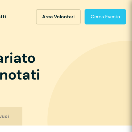
tti
Area Volontari
Cerca Evento
ariato
notati
vuoi