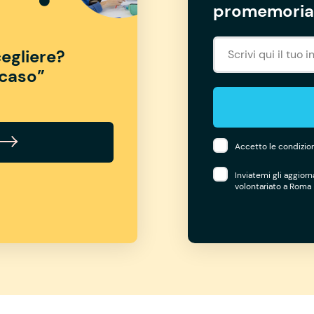
promemoria 
egliere?
“caso”
Accetto le condizion
Inviatemi gli aggior
volontariato a Roma