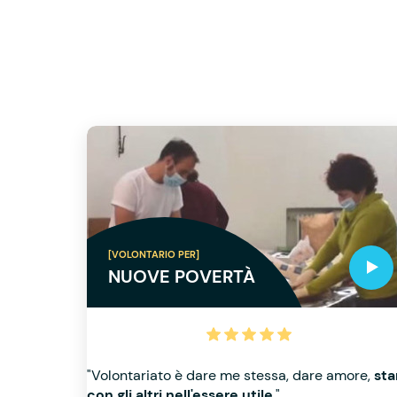
[VOLONTARIO PER]
NUOVE POVERTÀ
"Volontariato è dare me stessa, dare amore,
sta
con gli altri nell'essere utile
."