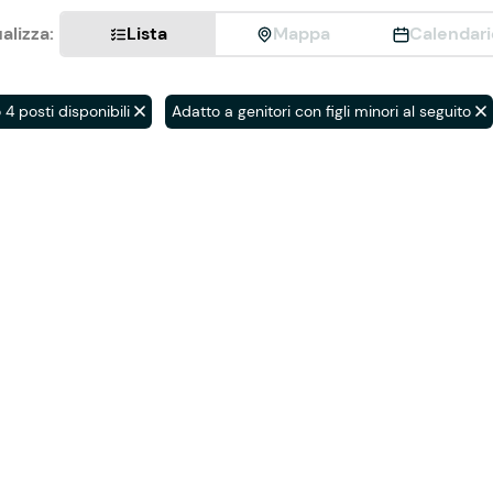
alizza:
Lista
Mappa
Calendari
4 posti disponibili
Adatto a genitori con figli minori al seguito