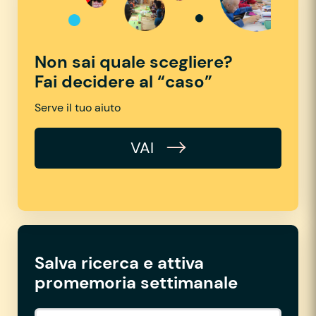
Non sai quale scegliere?
Fai decidere al “caso”
Serve il tuo aiuto
VAI
Salva ricerca e attiva
promemoria settimanale