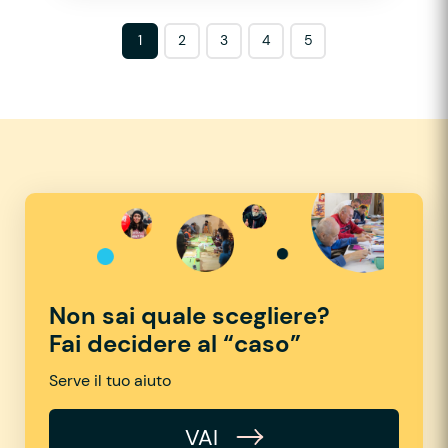
1
2
3
4
5
Non sai quale scegliere?
Fai decidere al “caso”
Serve il tuo aiuto
VAI