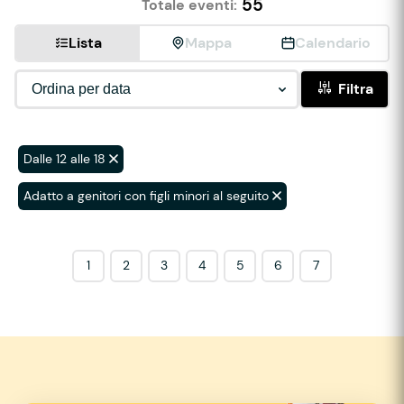
55
Totale eventi:
Lista
Mappa
Calendario
Filtra
Dalle 12 alle 18
Adatto a genitori con figli minori al seguito
1
2
3
4
5
6
7