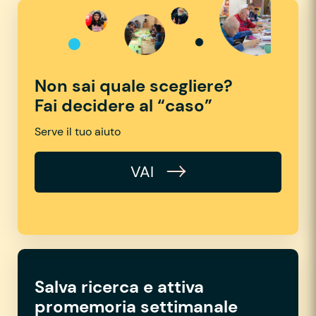
Non sai quale scegliere?
Fai decidere al “caso”
Serve il tuo aiuto
VAI
Salva ricerca e attiva
promemoria settimanale