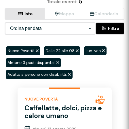
5
Totale eventi:
Lista
Mappa
Calendario
Filtra
Nuove Povertà
Dalle 22 alle 08
Lun-ven
Almeno 3 posti disponibili
Adatto a persone con disabilità.
NUOVE POVERTÀ
Caffellatte, dolci, pizza e
calore umano
giovedì 13 agosto 2026