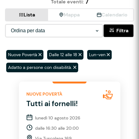
7
Totale eventi:
Lista
Mappa
Calendario
Filtra
Nuove Povertà
Dalle 12 alle 18
Lun-ven
Adatto a persone con disabilità.
NUOVE POVERTÀ
Tutti ai fornelli!
lunedì 10 agosto 2026
dalle 16:30 alle 20:00
Via Tuscolana 169