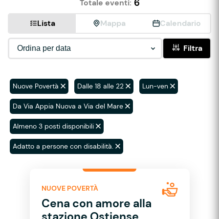
6
Totale eventi:
Lista
Mappa
Calendario
Filtra
Nuove Povertà
Dalle 18 alle 22
Lun-ven
Da Via Appia Nuova a Via del Mare
Almeno 3 posti disponibili
Adatto a persone con disabilità.
NUOVE POVERTÀ
Cena con amore alla
stazione Ostiense