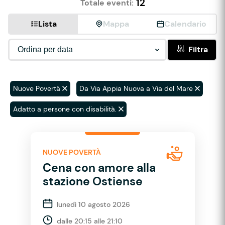
12
Totale eventi:
Lista
Mappa
Calendario
Filtra
Nuove Povertà
Da Via Appia Nuova a Via del Mare
Adatto a persone con disabilità.
NUOVE POVERTÀ
Cena con amore alla
stazione Ostiense
lunedì 10 agosto 2026
dalle 20:15 alle 21:10