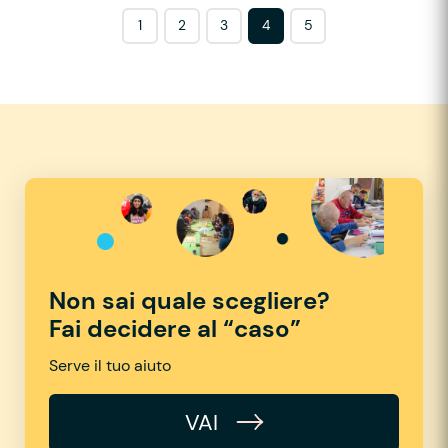
1
2
3
4
5
Non sai quale scegliere?
Fai decidere al “caso”
Serve il tuo aiuto
VAI