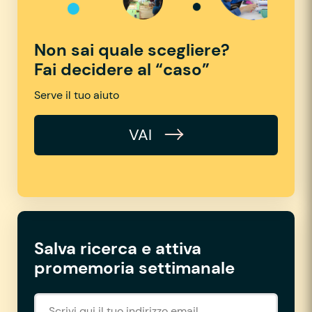
Non sai quale scegliere?
Fai decidere al “caso”
Serve il tuo aiuto
VAI
Salva ricerca e attiva
promemoria settimanale