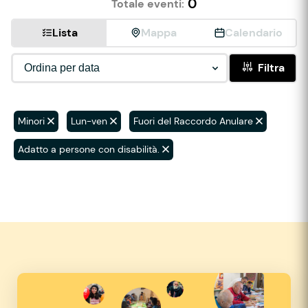
0
Totale eventi:
Lista
Mappa
Calendario
Filtra
Minori
Lun-ven
Fuori del Raccordo Anulare
Adatto a persone con disabilità.