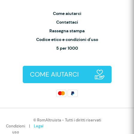
Come aiutarci
Contattaci
Rassegna stampa
Codice etico e condizioni d'uso
5 per 1000
COME AIUTARCI
© RomAltruista - Tutti i diritti riservati
Condizioni
|
Legal
uso