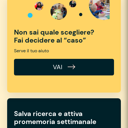
Non sai quale scegliere?
Fai decidere al “caso”
Serve il tuo aiuto
VAI
Salva ricerca e attiva
promemoria settimanale