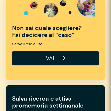
Non sai quale scegliere?
Fai decidere al “caso”
Serve il tuo aiuto
VAI
Salva ricerca e attiva
promemoria settimanale