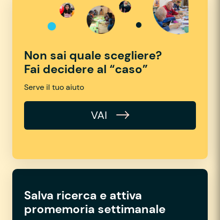
Non sai quale scegliere?
Fai decidere al “caso”
Serve il tuo aiuto
VAI
Salva ricerca e attiva
promemoria settimanale