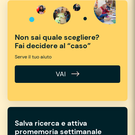
Non sai quale scegliere?
Fai decidere al “caso”
Serve il tuo aiuto
VAI
Salva ricerca e attiva
promemoria settimanale