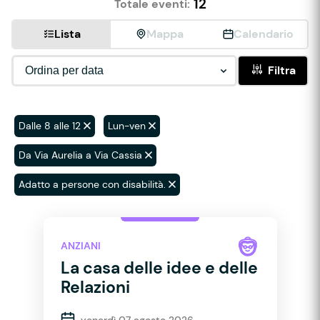
12
Totale eventi:
Lista
Mappa
Calendario
Filtra
Dalle 8 alle 12
Lun-ven
Da Via Aurelia a Via Cassia
Adatto a persone con disabilità.
ANZIANI
La casa delle idee e delle
Relazioni
venerdì 07 agosto 2026