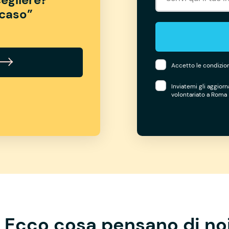
“caso”
Accetto le condizion
Inviatemi gli aggior
volontariato a Roma
Ecco cosa pensano di no