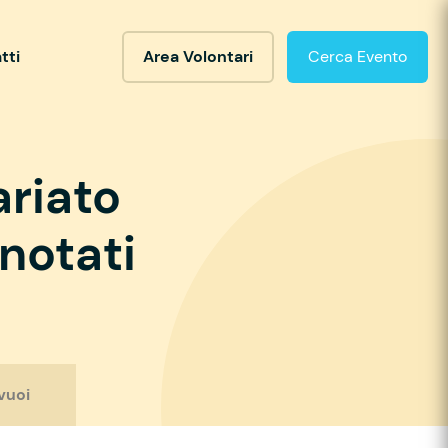
tti
Area Volontari
Cerca Evento
ariato
notati
vuoi