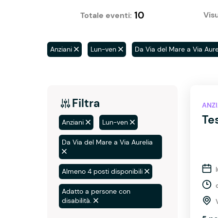
10
Visu
Totale eventi:
Anziani
Lun-ven
Da Via del Mare a Via Aure
Filtra
ANZI
Tes
Anziani
Lun-ven
Da Via del Mare a Via Aurelia
Almeno 4 posti disponibili
Adatto a persone con
disabilità.