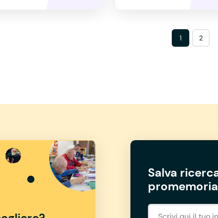
1
2
Salva ricerca
promemoria 
egliere?