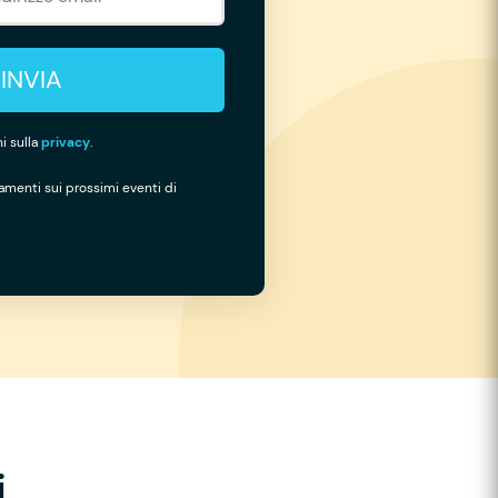
INVIA
i sulla
privacy
.
namenti sui prossimi eventi di
i