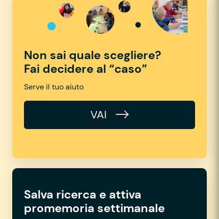
Non sai quale scegliere?
Fai decidere al “caso”
Serve il tuo aiuto
VAI
Salva ricerca e attiva
promemoria settimanale