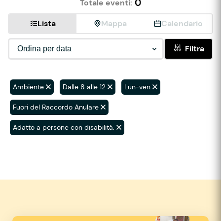
0
Totale eventi:
Lista
Mappa
Calendario
Filtra
Ambiente
Dalle 8 alle 12
Lun-ven
Fuori del Raccordo Anulare
Adatto a persone con disabilità.