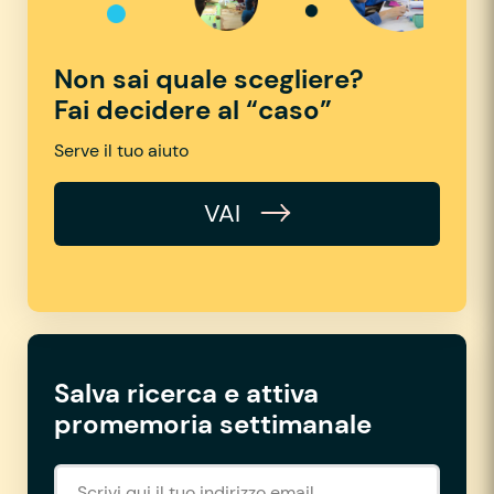
Non sai quale scegliere?
Fai decidere al “caso”
Serve il tuo aiuto
VAI
Salva ricerca e attiva
promemoria settimanale