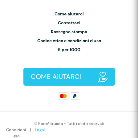
Come aiutarci
Contattaci
Rassegna stampa
Codice etico e condizioni d'uso
5 per 1000
COME AIUTARCI
© RomAltruista - Tutti i diritti riservati
Condizioni
|
Legal
uso