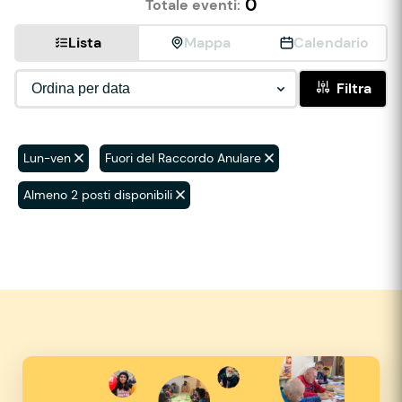
0
Totale eventi:
Lista
Mappa
Calendario
Filtra
Lun-ven
Fuori del Raccordo Anulare
Almeno 2 posti disponibili