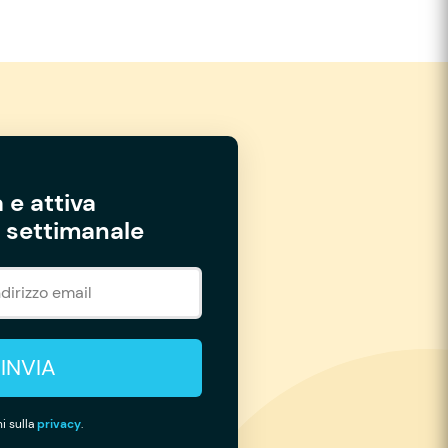
 e attiva
settimanale
INVIA
i sulla
privacy
.