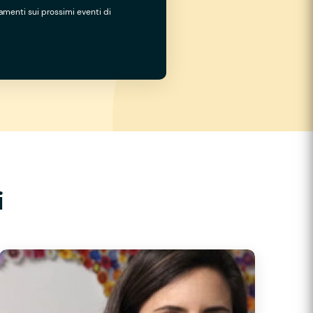
namenti sui prossimi eventi di
i