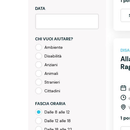
1 po
DATA
CHI VUOI AIUTARE?
Ambiente
DISA
Disabilità
All
Anziani
Rag
Animali
Stranieri
Cittadini
FASCIA ORARIA
Dalle 8 alle 12
1 po
Dalle 12 alle 18
Dalle 18 alle 22