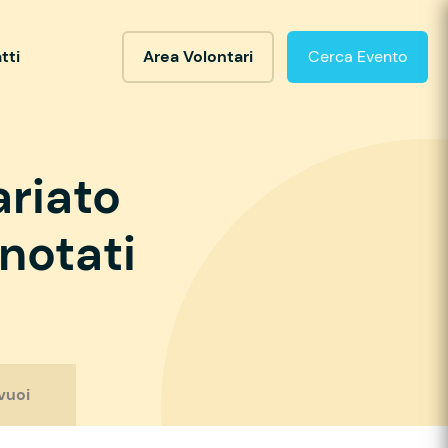
tti
Area Volontari
Cerca Evento
ariato
notati
vuoi