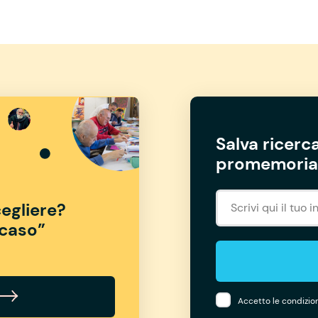
Salva ricerca
promemoria 
egliere?
“caso”
Accetto le condizion