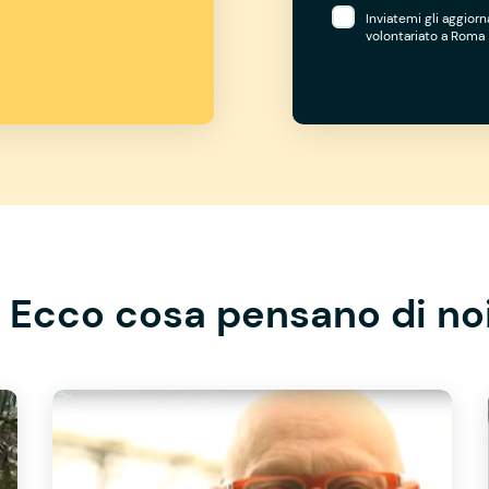
Inviatemi gli aggior
volontariato a Roma
Ecco cosa pensano di no