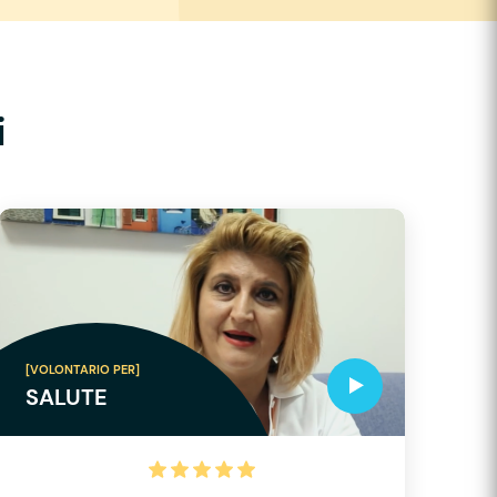
i
[VOLONTARIO PER]
SALUTE