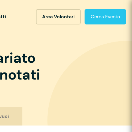
tti
Area Volontari
Cerca Evento
ariato
notati
vuoi