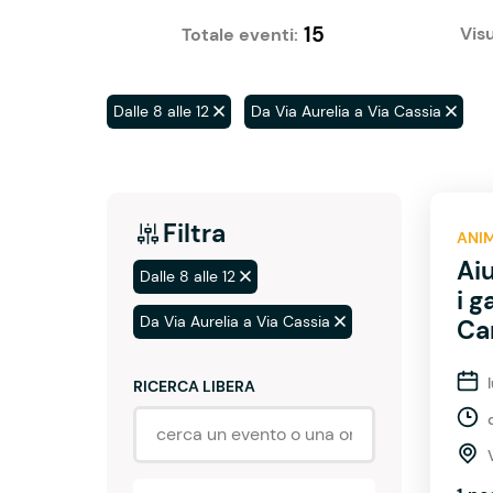
15
Visu
Totale eventi:
Dalle 8 alle 12
Da Via Aurelia a Via Cassia
Filtra
ANI
Ai
Dalle 8 alle 12
i g
Da Via Aurelia a Via Cassia
Ca
RICERCA LIBERA