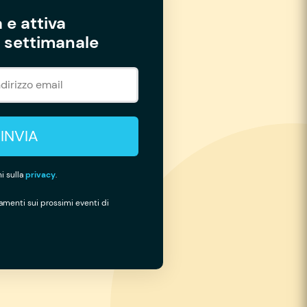
 e attiva
settimanale
INVIA
i sulla
privacy
.
namenti sui prossimi eventi di