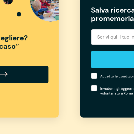
Salva ricerca
promemoria 
egliere?
“caso”
Accetto le condizion
Inviatemi gli aggior
volontariato a Roma