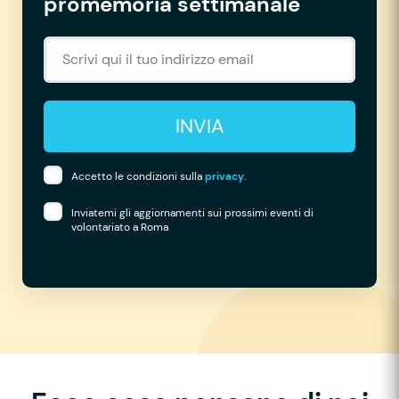
promemoria settimanale
INVIA
Accetto le condizioni sulla
privacy
.
Inviatemi gli aggiornamenti sui prossimi eventi di
volontariato a Roma