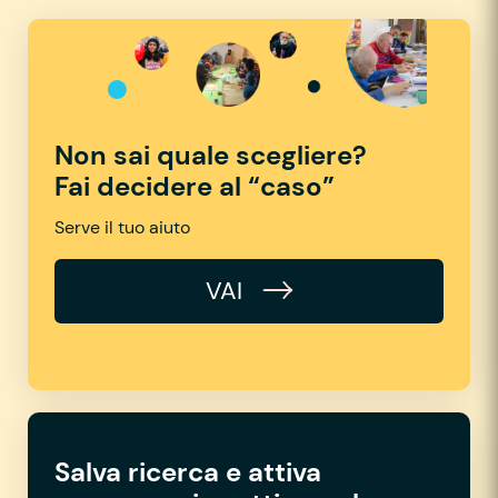
Non sai quale scegliere?
Fai decidere al “caso”
Serve il tuo aiuto
VAI
Salva ricerca e attiva