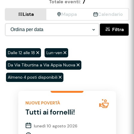
7
Totale eventi:
Lista
Mappa
Calendario
Filtra
Dalle 12 alle 18
Lun-ven
Da Via Tiburtina a Via Appia Nuova
Almeno 4 posti disponibili
NUOVE POVERTÀ
Tutti ai fornelli!
lunedì 10 agosto 2026