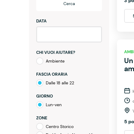
3 po
Cerca
DATA
AMB
CHI VUOI AIUTARE?
Un
Ambiente
am
FASCIA ORARIA
Dalle 18 alle 22
GIORNO
Lun-ven
ZONE
5 po
Centro Storico