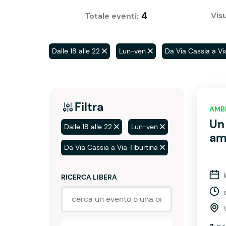
4
Visu
Totale eventi:
Dalle 18 alle 22
Lun-ven
Da Via Cassia a Vi
Filtra
AMB
Un
Dalle 18 alle 22
Lun-ven
am
Da Via Cassia a Via Tiburtina
RICERCA LIBERA