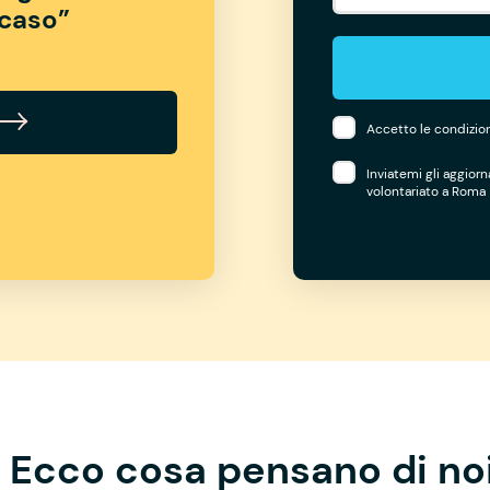
“caso”
Accetto le condizion
Inviatemi gli aggior
volontariato a Roma
Ecco cosa pensano di no