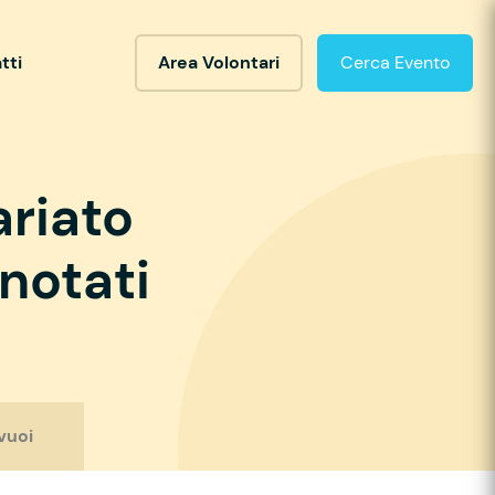
tti
Area Volontari
Cerca Evento
ariato
notati
vuoi