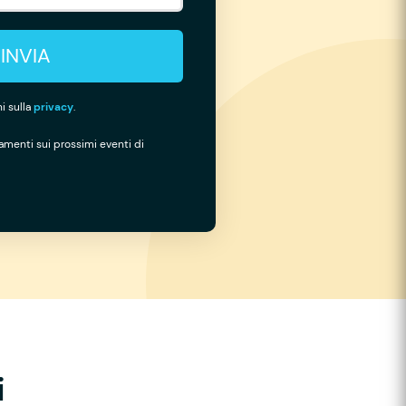
INVIA
i sulla
privacy
.
namenti sui prossimi eventi di
i