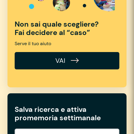
Non sai quale scegliere?
Fai decidere al “caso”
Serve il tuo aiuto
VAI
Salva ricerca e attiva
promemoria settimanale