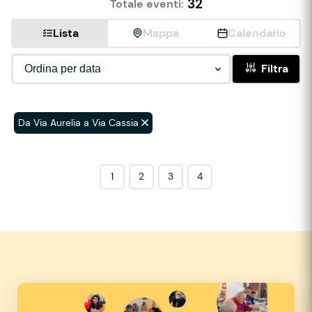
32
Totale eventi:
Lista
Mappa
Calendario
Filtra
Da Via Aurelia a Via Cassia
1
2
3
4