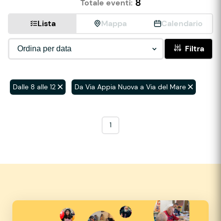
8
Totale eventi:
Lista
Mappa
Calendario
Filtra
Dalle 8 alle 12
Da Via Appia Nuova a Via del Mare
1