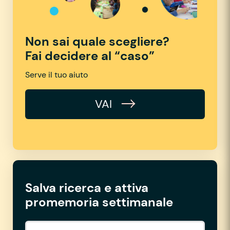
Non sai quale scegliere?
Fai decidere al “caso”
Serve il tuo aiuto
VAI
Salva ricerca e attiva
promemoria settimanale