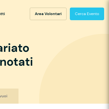
tti
Area Volontari
Cerca Evento
ariato
notati
vuoi