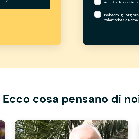
Accetto le condizion
Inviatemi gli aggior
volontariato a Roma
Ecco cosa pensano di no