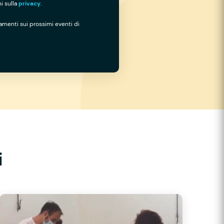
i sulla
privacy
.
namenti sui prossimi eventi di
i