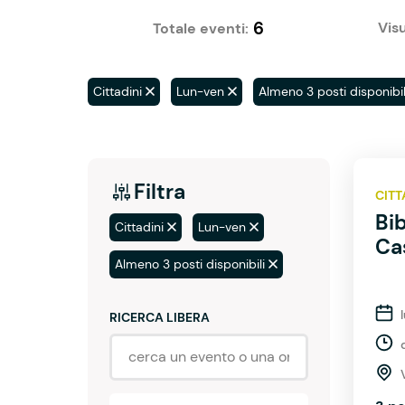
6
Visu
Totale eventi:
Cittadini
Lun-ven
Almeno 3 posti disponibil
Filtra
CITT
Bib
Cittadini
Lun-ven
Ca
Almeno 3 posti disponibili
RICERCA LIBERA