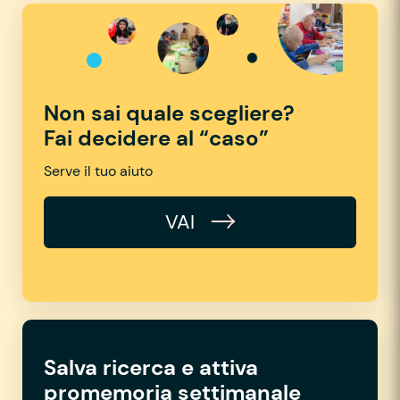
Non sai quale scegliere?
Fai decidere al “caso”
Serve il tuo aiuto
VAI
Salva ricerca e attiva
promemoria settimanale