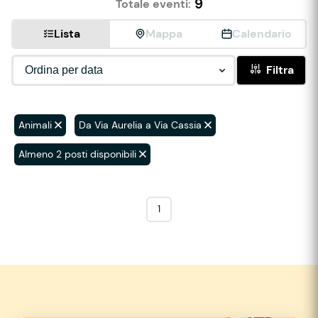
9
Totale eventi:
Lista
Mappa
Calendario
Filtra
Animali
Da Via Aurelia a Via Cassia
Almeno 2 posti disponibili
1