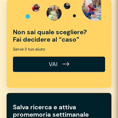
Non sai quale scegliere?
Fai decidere al “caso”
Serve il tuo aiuto
VAI
Salva ricerca e attiva
promemoria settimanale