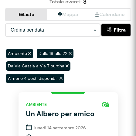
3
Totale eventi:
Lista
Mappa
Calendario
Filtra
Ambiente
Dalle 18 alle 22
Da Via Cassia a Via Tiburtina
Almeno 4 posti disponibili
AMBIENTE
Un Albero per amico
lunedì 14 settembre 2026