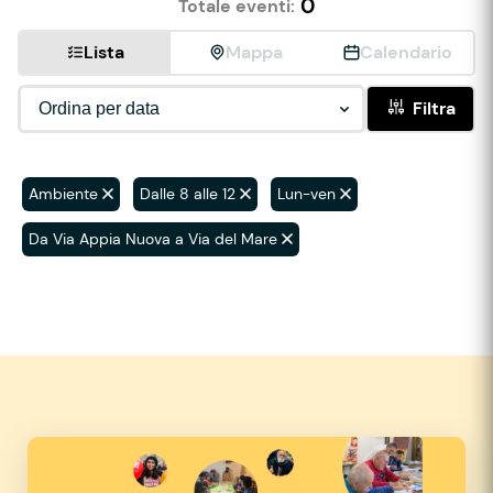
0
Totale eventi:
Lista
Mappa
Calendario
Filtra
Ambiente
Dalle 8 alle 12
Lun-ven
Da Via Appia Nuova a Via del Mare