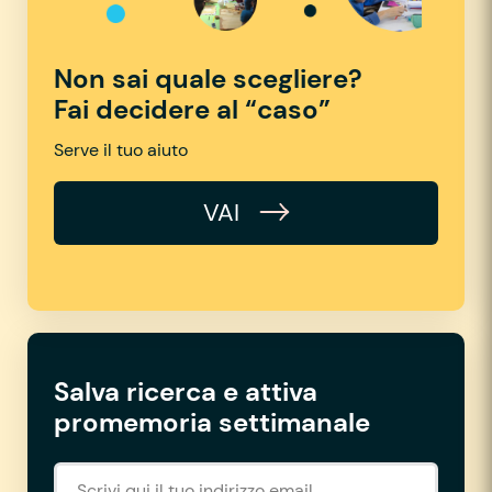
Non sai quale scegliere?
Fai decidere al “caso”
Serve il tuo aiuto
VAI
Salva ricerca e attiva
promemoria settimanale