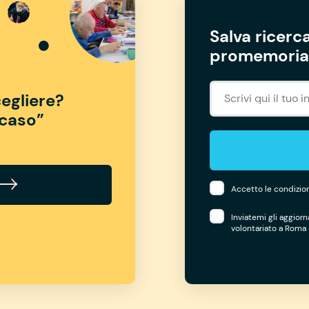
Salva ricerca
promemoria 
egliere?
“caso”
Accetto le condizion
Inviatemi gli aggior
volontariato a Roma