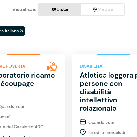
Visualizza:
Lista
Mappa
o italiano
VE POVERTÀ
DISABILITÀ
boratorio ricamo
Atletica leggera 
découpage
persone con
disabilità
intellettivo
Quando vuoi
relazionale
lunedì
Quando vuoi
Via del Casaletto 400
lunedì e mercoledì