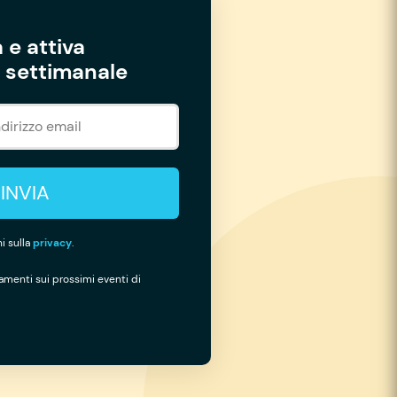
 e attiva
settimanale
INVIA
i sulla
privacy
.
namenti sui prossimi eventi di