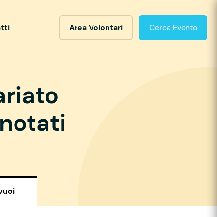
tti
Area Volontari
Cerca Evento
ariato
notati
vuoi