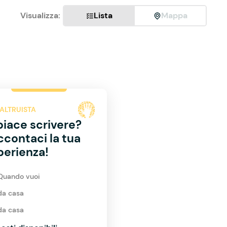
Visualizza:
Lista
Mappa
ALTRUISTA
piace scrivere?
ccontaci la tua
perienza!
Quando vuoi
da casa
da casa