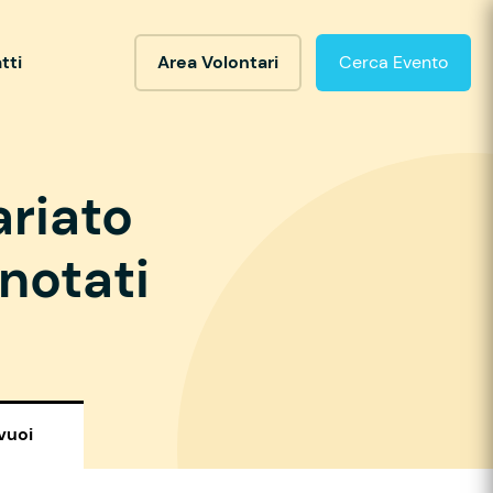
tti
Area Volontari
Cerca Evento
ariato
notati
vuoi