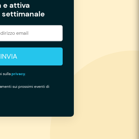
 e attiva
settimanale
INVIA
i sulla
privacy
.
namenti sui prossimi eventi di