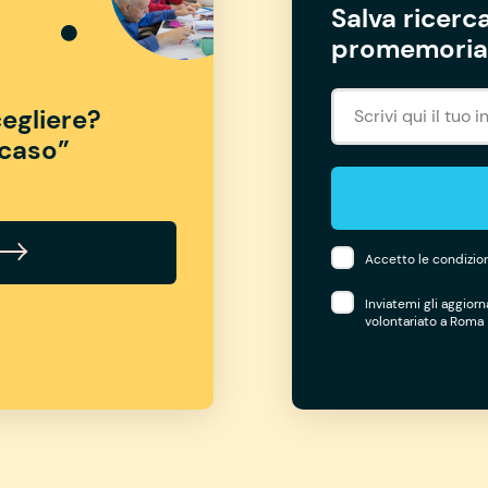
Salva ricerca
promemoria 
egliere?
“caso”
Accetto le condizion
Inviatemi gli aggior
volontariato a Roma