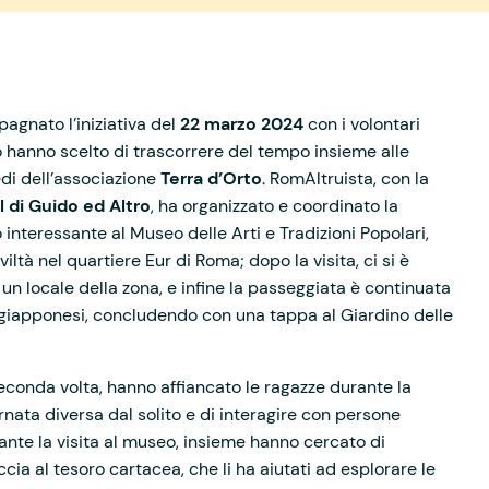
agnato l’iniziativa del
22 marzo
2024
con i volontari
 hanno scelto di trascorrere del tempo insieme alle
edi dell’associazione
Terra d’Orto
. RomAltruista, con la
 di Guido ed Altro
, ha organizzato e coordinato la
interessante al Museo delle Arti e Tradizioni Popolari,
tà nel quartiere Eur di Roma; dopo la visita, ci si è
un locale della zona, e infine la passeggiata è continuata
egi giapponesi, concludendo con una tappa al Giardino delle
 seconda volta, hanno affiancato le ragazze durante la
nata diversa dal solito e di interagire con persone
ante la visita al museo, insieme hanno cercato di
ccia al tesoro cartacea, che li ha aiutati ad esplorare le