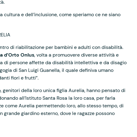
tà.
lla cultura e dell’inclusione, come speriamo ce ne siano
ELIA
tro di riabilitazione per bambini e adulti con disabilità.
ra d’Orto Onlus
, volta a promuovere diverse attività e
ta di persone affette da disabilità intellettiva e da disagio
gogia di San Luigi Guanella, il quale definiva umano
ti fiori e frutti”.
 genitori della loro unica figlia Aurelia, hanno pensato di
donando all’Istituto Santa Rosa la loro casa, per farla
ze come Aurelia permettendo loro, allo stesso tempo, di
un grande giardino esterno, dove le ragazze possono