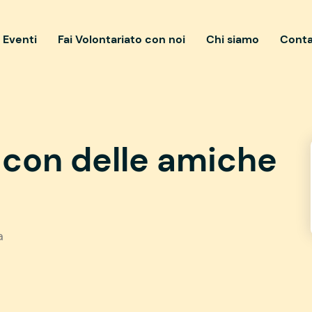
i Eventi
Fai Volontariato con noi
Chi siamo
Conta
à con delle amiche
a