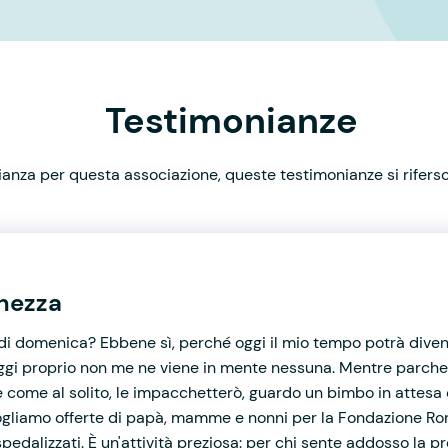
Testimonianze
nza per questa associazione, queste testimonianze si rifersco
chezza
di domenica? Ebbene sì, perché oggi il mio tempo potrà diventa
oggi proprio non me ne viene in mente nessuna. Mentre parchegg
e come al solito, le impacchetterò, guardo un bimbo in attesa
ogliamo offerte di papà, mamme e nonni per la Fondazione Ron
spedalizzati. È un'attività preziosa: per chi sente addosso la p