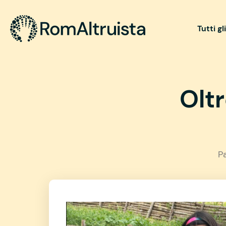
Tutti gl
Olt
P