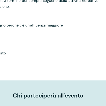
 Al termine dei compiti seguono della attività ricreative
azione.
no perché c'è un'affluenza maggiore
uito
Chi parteciperà all'evento