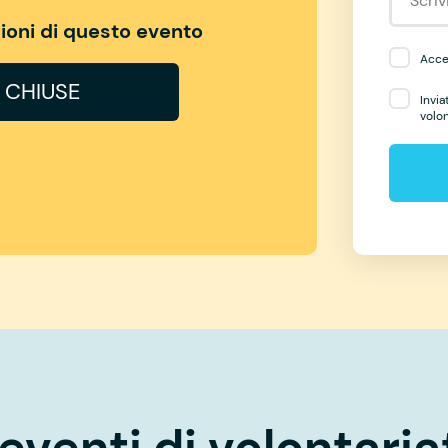
izioni di questo evento
Accet
I CHIUSE
Invia
volo
eventi di volontaria