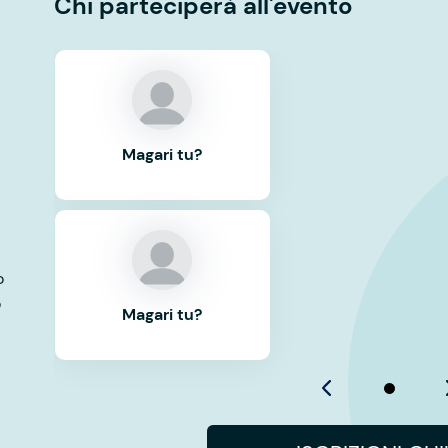
Chi parteciperà all'evento
Magari tu?
o
o
Magari tu?