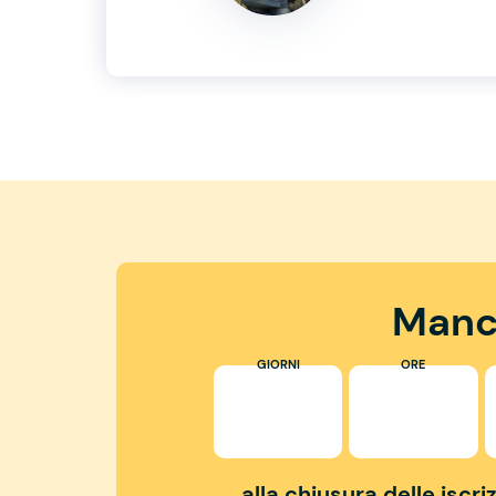
Manc
GIORNI
ORE
alla chiusura delle iscr