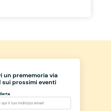
vi un prememoria via
 sui prossimi eventi
llerta