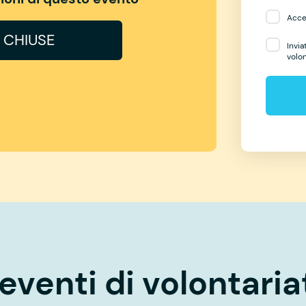
Accet
I CHIUSE
Invia
volo
eventi di volontaria