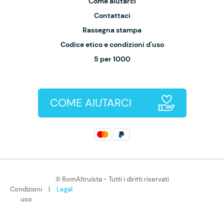
Come aiutarci
Contattaci
Rassegna stampa
Codice etico e condizioni d'uso
5 per 1000
COME AIUTARCI
© RomAltruista - Tutti i diritti riservati
Condizioni
|
Legal
uso