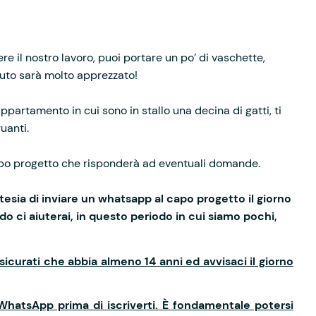
re il nostro lavoro, puoi portare un po’ di vaschette,
aiuto sarà molto apprezzato!
 appartamento in cui sono in stallo una decina di gatti, ti
uanti.
capo progetto che risponderà ad eventuali domande.
tesia di inviare un whatsapp al capo progetto il giorno
do ci aiuterai, in questo periodo in cui siamo pochi,
icurati che abbia almeno 14 anni ed avvisaci il giorno
 WhatsApp prima di iscriverti. È fondamentale potersi