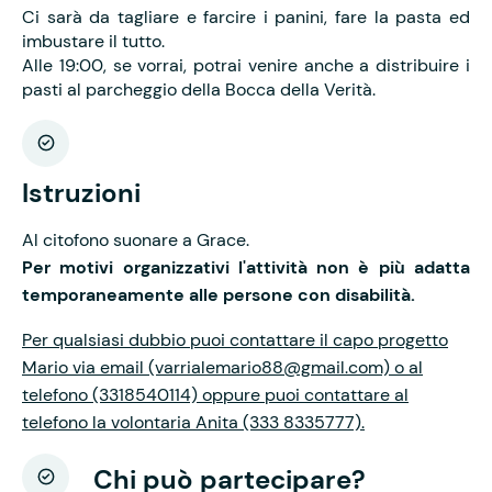
Ci sarà da tagliare e farcire i panini, fare la pasta ed
imbustare il tutto.
Alle 19:00, se vorrai, potrai venire anche a distribuire i
pasti al parcheggio della Bocca della Verità.
Istruzioni
Al citofono suonare a Grace.
Per motivi organizzativi l'attività non è più adatta
temporaneamente alle persone con disabilità.
Per qualsiasi dubbio puoi contattare il capo progetto
Mario via email (varrialemario88@gmail.com) o al
telefono (3318540114) oppure puoi contattare al
telefono la volontaria Anita (333 8335777).
Chi può partecipare?