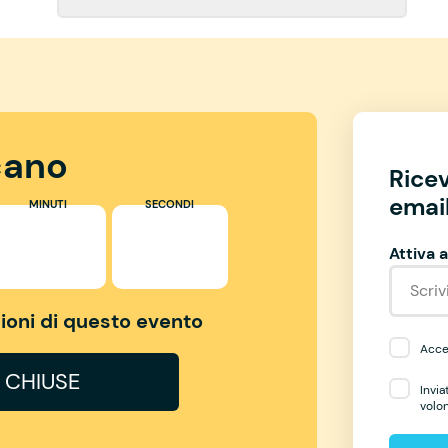
ano
Rice
email
MINUTI
SECONDI
Attiva a
izioni di questo evento
Accet
I CHIUSE
Invia
volo