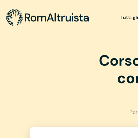
Tutti gl
Corso
con
Par