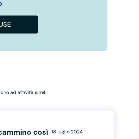
IUSE
no ad attività simili
l cammino così
18 luglio 2024