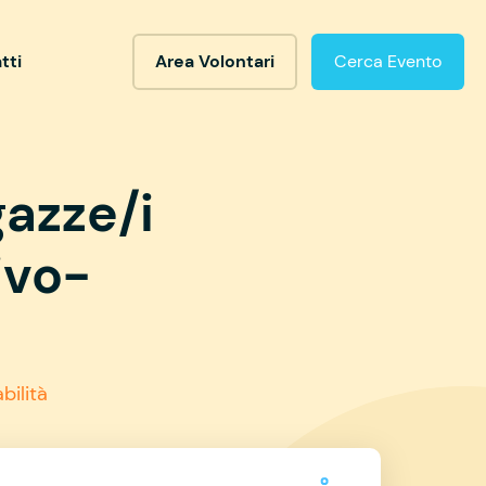
tti
Area Volontari
Cerca Evento
gazze/i
ivo-
bilità