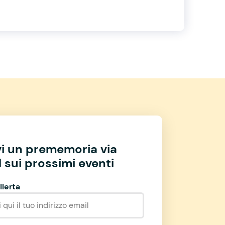
vi un prememoria via
 sui prossimi eventi
llerta