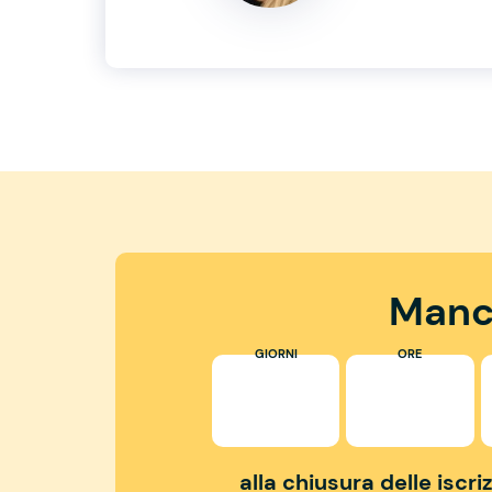
Manc
GIORNI
ORE
alla chiusura delle iscr