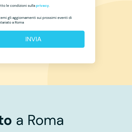
to le condizioni sulla
privacy
.
temi gli aggiornamenti sui prossimi eventi di
ntariato a Roma
INVIA
to
a Roma