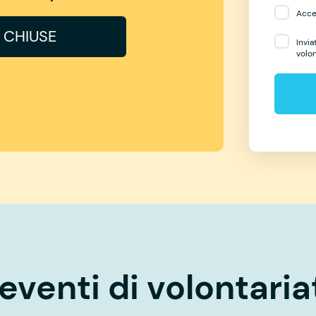
Accet
I CHIUSE
Invia
volo
eventi di volontaria