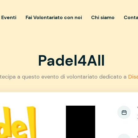
i Eventi
Fai Volontariato con noi
Chi siamo
Conta
Padel4All
tecipa a questo evento di volontariato dedicato a
Disa